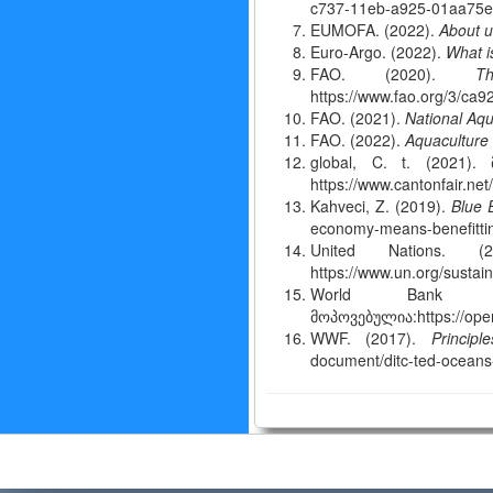
c737-11eb-a925-01aa75
EUMOFA. (2022).
About u
Euro-Argo. (2022).
What i
FAO. (2020).
T
https://www.fao.org/3/c
FAO. (2021).
National Aq
FAO. (2022).
Aquaculture 
global, C. t. (2021).
https://www.cantonfair.ne
Kahveci, Z. (2019).
Blue 
economy-means-benefittin
United Nations. 
https://www.un.org/susta
World Bank
მოპოვებულია:https://ope
WWF. (2017).
Princi
document/ditc-ted-ocean