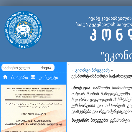
ივანე ჯავახიშვილი
პაატა გუგუშვილის სახელ
კ ო ნ 
"ეკონ
ძიება
∘
გიორგი ბრეგვაძე
∘
ექსპორტ-იმპორტი საქართვე
მთავარი
კონტაქტი
ანოტაცია
.
ნაშრომი
მიმოიხი
იანვარ-
მაისის
მაჩვენებლებზე
სავაჭრო
დეფიციტის
მასშტაბე
ექსპორტისა
და
იმპორტის
გ
დასკვნები
და
რეკომენდაციებ
საკვანძო
სიტყვები
:
ექსპორტი
,