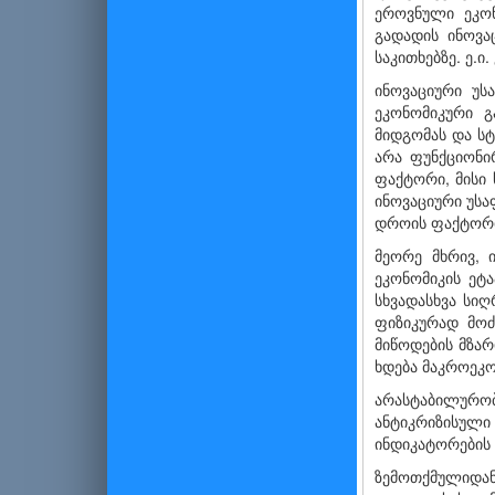
ეროვნული ეკონ
გადადის ინოვა
საკითხებზე. ე.
ინოვაციური უს
ეკონომიკური გ
მიდგომას და ს
არა ფუნქციო­ნ
ფაქტორი, მისი 
ინოვაციური უს
დროის ფაქტორი
მეორე მხრივ, 
ეკონომიკის ეტ
სხვადასხვა სი
ფიზიკურად მოძ
მიწოდების მზარ
ხდება მაკროეკო
არასტაბილურობ
ანტიკრიზისული
ინდიკატორების 
ზემოთქმულიდან 