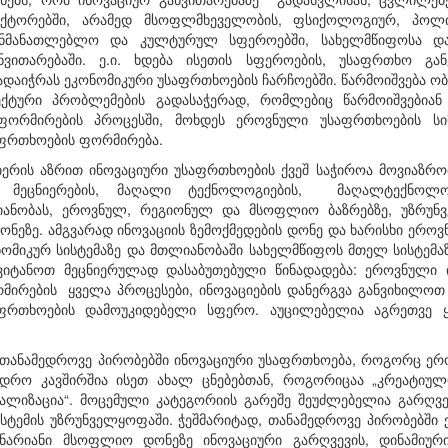
ექტორებში, არამედ მსოფლმხეველობის, ფსიქოლოგიურ, პოლიტ
განმანათლებლო და კულტურულ სფეროებში, სახელმწიფოსა და 
ნვითარებაში. ე.ი. ხდება ისეთის სფეროების, უსაფრთხო გა
დაიჭრას ეკონომიკური უსაფრთხოების ჩარჩოებში. წარმოიშვება ო
ექტური პრობლემების გადასაჭერად, რომლებიც წარმოიშვებიან
 ფორმირების პროცესში, მოხდეს ეროვნული უსაფრთხოების ს
აფრთხოების ფორმირება.
იერის აზრით ინოვაციური უსაფრთხოების ქვეშ საჭიროა მოვიაზრ
 მეცნიე­რების, მაღალი ტექნოლოგიების, მაღალტექნოლოგ
რიანობას, ეროვნულ, რეგიონულ და მსოფლიო ბაზრებზე, უზრუ
დონეზე. ამგვარად ინოვაციის ზემოქმედების დონე და ხარისხი ერ
ომიკურ სისტემაზე და მთლიანობაში სახელმწიფოს მთელ სისტემაზე
ვიტანოთ მეცნიერულად დასაბუთებული წინადადება: ეროვნული ინ
ირების ყველა პროცესები, ინოვაციების დანერგვა განვიხილოთ
ფრთხოების დამოუკიდებელი სფერო. აუცილე­ბელია აგრეთვე 
 თანამედროვე პირობებში ინოვაციური უსაფრთხოება, როგორც ე
იდრო კავშირშია ისეთ ახალ ცნებებთან, როგორიცაა „კრეატიულ
ტალიზაცია“. მოცემული კატეგორიის გარეშე შეუძლებელია გარღვ
სტემის უზრუნველყოფაში. ჭეშმარიტად, თანამედროვე პირობებში 
ნარიანი მსოფლიო დონეზე ინოვაციური გარღვევის, დინამიური