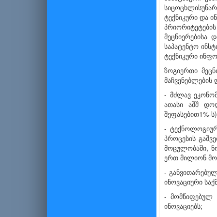
სიცოცხლისუნარ
ტექნიკური და ი
პრიორიტეტების 
მეცნიერებისა 
საპატენტო ინს
ტექნიკური ინფო
ზოგიერთი მეცნ
მაჩვენებლების 
- მძლავ ეკონო
ათასი აშშ დო
შეფასებით1%-ს)
- ტექნოლოგიურ
პროცესის გაშვ
მოცულობაში, ნ
ერთ მილიონ მოს
- განვითარებულ
ინოვაციური საქ
- მომწიფებულ 
ინოვაციებს;