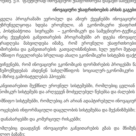
ებზე. ე.ი. ფაქტიურად ინოვაციური უსაფრთხოება დაყავთ სამეცნი
ინოვაციური
უსაფრთხოების
არსის
გაგებ
 ყველა პროგრამაში ევროპულ და აზიურ ქვეყნებში ინოვაციუ
 უზრუნველყოფა ხდება ეროვნული, ან ეკონომიკური უსაფრთხ
, პოსტსაბჭოთა სივრცეში – ეკონომიკურ და სამეცნიერო-ტექნი
 არც ქვეყნების განვითა­რების პროგრამებში არ დგება ინოვაც
ურადღება მახვილდება იმაზე, რომ ეროვნული უსაფრთხო­ები
მირებისა და განვითარების გათვალისწინებით, სულ უფრო მეტად მ
ლმწიფო რეგულირება სრულიად ახალი ეკონომიკური სისტემის ფაქტო
იჩვენებს, რომ ინოვაციური ეკონომიკის ფორმირების პრო­ცესში წ
ზემოქმე­დებას ახდენენ სახელმწიფოს სოციალურ-ეკონომიკური
მხრივ გამოხატულებას ჰპოვებს:
განვითარებით შექმნილ ეროვნულ სისტემებში, რომლებიც ცვლია
ნომიკურ სისტემებს და არღვევენ მოძველებულ წესებსა და ძალების
ლმწიფო სისტემებში, რომლებიც არ არიან ადაპტირებული ინოვაციურ
როცესების ინფორმაციული დაცულობის სისტემებსა და მექანიზმებში;
 დანახარჯებში და კომერციულ რისკებში;
რომლებიც დაადგნენ ინოვაციური განვითარების გზას და მნიშ
ლიო ბაზაზე;