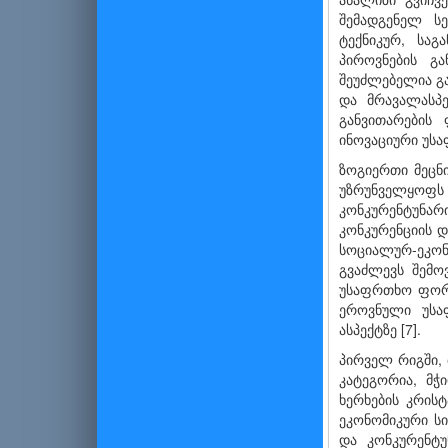
შემადგენელ ს
ტექნიკურ, სა
პიროვნების გა
შეუძლებელია გა
და მრავალ­ასპ
განვითარების
ინოვაციური უს
ზოგიერთი მეცნ
უზრუნველყოფს
კონკურენტუნა
კონკურენციის 
სოციალურ-ეკონ
გვაძლევს შემო
უსაფრთხო ფორმ
ეროვნული უსა
ასპექტზე [7].
პირველ რიგში,
კატეგორია, მჭ
ხერხების კრის
ეკონომიკური სი
და კონკურენტუ