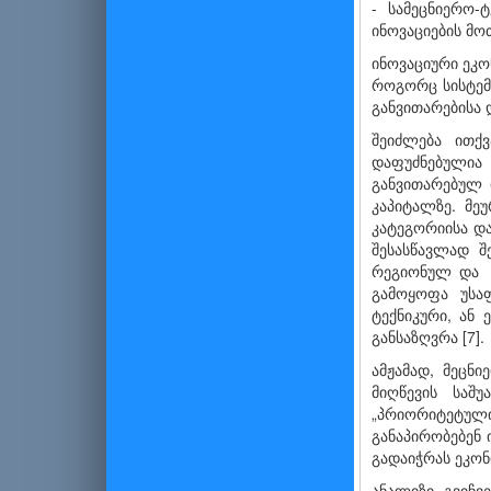
- სამეცნიერო-
ინოვაციების მო
ინოვაციური ეკო
როგორც სისტემ
განვითარებისა 
შეიძლება ითქვ
დაფუძნებულია 
განვითარებულ 
კაპიტალზე. მეუ
კატეგორიისა და
შესას­წავლად 
რეგიონულ და ს
გამოყოფა უსა
ტექნიკური, ან
განსაზღვრა [7].
ამჟამად, მეცნ
მიღწევის საშ
„პრიორიტეტული
განაპი­რობებენ
გადაიჭრას ეკონ
ანალიზი გვიჩვ