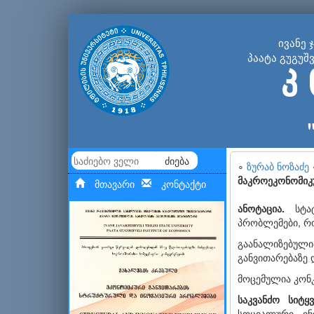
ივანე 
პაატა გუგუშ
კ 
ძიება
∘
ზურაბ ნოზაძე
მაკროეკონომიკ
მთავარი
კონტაქტი
ანოტაცია.
სტატ
პრობლემები, რ
გაანალიზებულ
განვითარებაზე 
მოცემულია კონ
საკვანძო სიტყვ
სოციალური ინ