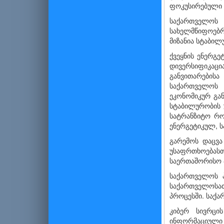
ფოკუსირებული 
საქართველოს
სახელმწიფოებრ
მიზანია სტაბილ
ქვეყნის ენერგ
დივერსიფიკაც
განვითარების
საქართველოს 
ეკონომიკურ გა
სტაბილურობის 
სატრანზიტო რო
ენერგეტიკულ, ს
გარემოს დაცვა
უსაფრთხოებასთ
საერთაშორისო 
საქართველოს 
საქართველოსათ
პროცესში. საქა
კიბერ სივრცი
ინფორმაციული