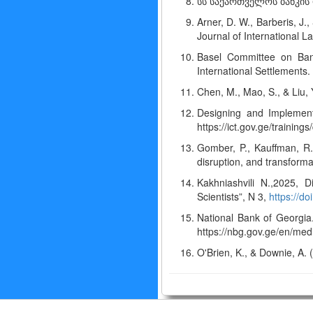
სს საქართველოს ბანკის 
Arner, D. W., Barberis, J.
Journal of International 
Basel Committee on Bank
International Settlements.
Chen, M., Mao, S., & Liu, 
Designing and Implementi
https://ict.gov.ge/trainin
Gomber, P., Kauffman, R. 
disruption, and transform
Kakhniashvili N.,2025, 
Scientists”, N 3,
https://d
National Bank of Georgia
https://nbg.gov.ge/en/med
O'Brien, K., & Downie, A. 