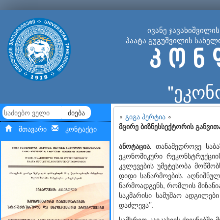
ივანე ჯავახიშვილი
პაატა გუგუშვილის სახელ
კ ო ნ 
"ეკონ
ძიება
∘
გიგა პერტია
∘
მცირე ბიზნესსექტორის განვით
მთავარი
კონტაქტი
ანოტაცია.
თანამედროვე საბაზ
ეკონომიკური რეკონსტრუქციი
კვლევების უმეტესობა მოწმო
დიდი საწარმოების. აღნიშნუ
წარმოადგენს, რომლის მიზანი
საკმარისი სამუშაო ადგილები
დაძლევა’’.
სამხრეთ კავკასიის ქვეყნებში 