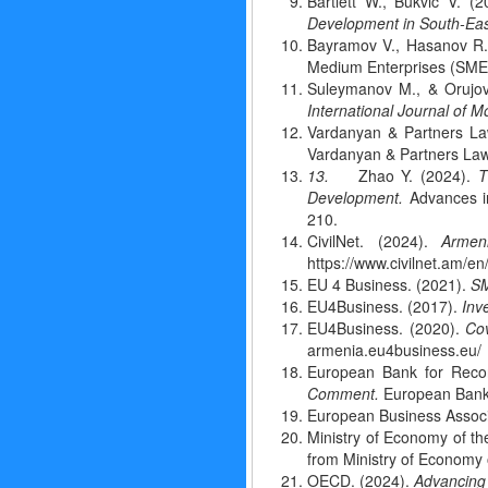
Bartlett W., Bukvic V. 
Development in South-Ea
Bayramov V., Hasanov R.,
Medium Enterprises (SMEs
Suleymanov M., & Orujov
International Journal of
Vardanyan & Partners Law
Vardanyan & Partners Law
13.
Zhao Y. (2024).
T
Development.
Advances i
210.
CivilNet. (2024).
Armen
https://www.civilnet.am/en
EU 4 Business. (2021).
SM
EU4Business. (2017).
Inv
EU4Business. (2020).
Cov
armenia.eu4business.eu/
European Bank for Reco
Comment.
European Bank 
European Business Associ
Ministry of Economy of th
from Ministry of Economy 
OECD. (2024).
Advancing 