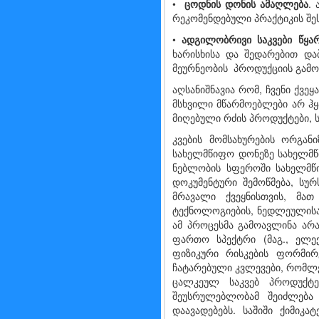
•
ცოდნის
დონის
ამაღლება
.
რეკომენდებული პრაქტიკის შე
•
ადგილობრივი
საკვები
წყა
ხარისხისა და შედარებით დ
მეურნეობის პროდუქციის გამოყ
აღსანიშნავია რომ, ჩვენი ქვე
მსხვილი მწარმოებლები არ ჰყ
მიღებული რძის პროდუქტები, 
კვების მომსახურების ორგა
სახელმწიფო დონეზე სახელმწი
ნებ­ლო­ბის სფე­რო­ში სა­ხელ­მ­წიფ
დო­კუმენ­ტუ­რი შე­მოწ­მე­ბა,
მრავალი ქვეყნისთვის, მათ
ტექნოლოგიების, ნედლეულისა 
ამ პროცესმა გამოავლინა ა
ფართო სპექტრი (მაგ., ელე
ფიზიკური რისკების ფორმირებ
ჩატარებული კვლევები, რომლე
ცალკეულ საკვებ პროდუქტე
შეუსრულებლობამ შეიძლება
დაავადებებს. საშიში ქიმიკა