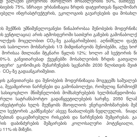
ად ქალაქში ცხოვრობს მსოფლიო მოსახლეობის 50%, მათზევე 
ისიების 75%. სწრაფი ურბანიზაცია ზრდის დატვირთვას წყალმომარ
რებელი ინფრასტრუქტურის, ეკოლოგიის გაუარესების და მოსახლე
ის შექმნის უმნიშვნელოვანესი წინაპირობაა შენობების მოდერნიზ
რის ვენტილაცია) არის ატმოსფეროში სათბური გაზების გამონაბოლ
ბოლქვის მოცულობით CO
-ზე გაანგარიშებით). აღნიშნული ფა
2
ის საბოლოო მოხმარების 1/3 მიმდინარეობს შენობებში, აქვე ხო
თ შორისაა მთლიანი მტკნარი წყლის 12%; ხოლო ამ სექტორის წი
%-ს. განვითარებად ქვეყნებში მოსახლეობის ზრდის გათვალის
ისფერი“ ეკონომიკის შენარჩუნების სცენარში 2030 წლისთვის შეი
ს CO
-ზე გადაანგარიშებით.
2
იკის განვითარება და შენობების მოდერნიზაცია მოგვცემს საშუალ
 შევამციროთ ნარჩენები და გამონაბოლქვი, რომელიც წარმოიქმნე
 სასიცოცხლო მნიშვნელობის მომსახურებების ხელმისაწვდომობ
ორული სატრანსპორტო გადაწყვეტილებების ხარჯზე. 2050 წლ
ნვესტირება ხელს შეუწყობს მსოფლიოს ენერგომოხმარების შემ
ლი სექტორის „გამწვანება“ ასევე წაახალისებს ნედლეულის, ნია
ბებთან დაკავშირებული რისკების და ნარჩენების შემცირებას. გ
აერის დაბინძურების შემცირების კოლოსალური პოტენცია
 11%-ის მიზეზი.