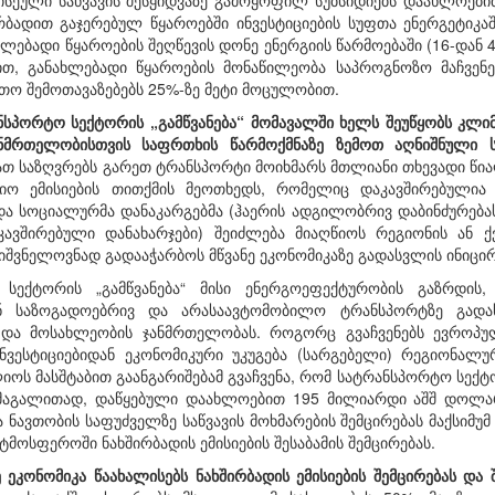
ისეული საწვავის შესყიდვაზე გამოყოფილ სუბსიდიებს დაახლოებ
რბადით გაჯერებულ წყაროებში ინვესტიციების სუფთა ენერგეტიკაშ
ლებადი წყაროების შეღწევის დონე ენერგიის წარმოებაში (16-დან 4
ით, განახლებადი წყაროების მონაწილეობა საპროგნოზო მაჩვე
თო შემოთავაზებებს 25%-ზე მეტი მოცულობით.
ნსპორტო სექტორის „გამწვანება“ მომავალში ხელს შეუწყობს კლი
ანმრთელობისთვის საფრთხის წარმოქმნაზე ზემოთ აღნიშნული სე
ათ საზღვრებს გარეთ ტრანსპორტი მოიხმარს მთლიანი თხევადი წია
ო ემისიების თითქმის მეოთხედს, რომელიც დაკავშირებულია ე
ა სოციალურმა დანაკარგებმა (ჰაერის ადგილობრივ დაბინძურებას
კავშირებული დანახარჯები) შეიძლება მიაღწიოს რეგიონის ან 
იშვნელოვნად გადააჭარბოს მწვანე ეკონომიკაზე გადასვლის ინიცირ
 სექტორის „გამწვანება“ მისი ენერგოეფექტურობის გაზრდის
ნ საზოგადოებრივ და არასაავტომობილო ტრანსპორტზე გადასვ
 და მოსახლეობის ჯანმრთელობას. როგორც გვაჩვენებს ევროპ
ნვესტიციებიდან ეკონომიკური უკუგება (სარგებელი) რეგიონალ
იოს მასშტაბით გაანგარიშებამ გვაჩვენა, რომ სატრანსპორტო სე
(მაგალითად, დაწყებული დაახლოებით 195 მილიარდი აშშ დოლა
 ნავთობის საფუძველზე საწვავის მოხმარების შემცირებას მაქსიმუ
ტმოსფეროში ნახშირბადის ემისიების შესაბამის შემცირებას.
ნე ეკონომიკა წაახალისებს ნახშირბადის ემისიების შემცირებას და