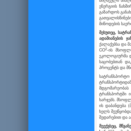
მიღწეული წიაღ
ენერგიის ნახში
გაზარდოს განახ
გათვალისწინებ
მიწოდების საერ
მეხუთეც, სატრა
ადამიანების ჯ
ქალაქებსა და მ
2
CO
-ის მსოფლი
ეკოლოგიურმა დ
საცობებთან და
პროცენტს და მნ
სატრანსპორტო
ტრანსპორტიდა
მდგომარეობას
ტრანსპორტში ი
ხარჯებს. მსოფლ
ის დაბანდება 
ხელს შეუწყობდა
შედარებით და ა
მეექვსეც, მწვა