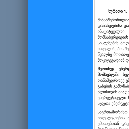
სურათი
1. 
მიზანშეწონილი
დაბანდებისა დ
ინსტიტუციური 
მომსახურებები
სისტემების მო
ინვესტირების შ
წყალზე მოთხოვ
მოკლევადიან და
მეოთხეც, ენერ
მომავალში ხელ
თანამედროვე ე
გაზების გამონა
წლისთვის მიაღწ
ენერგეტიკული ს
სუფთა ენერგეტი
საერთაშორისო 
ინვესტიციების
ემისიებთან და