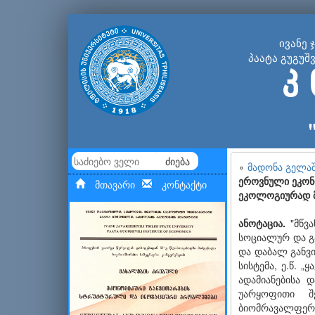
ივანე 
პაატა გუგუშ
კ 
ძიება
∘
მადონა გელა
ეროვნული ეკონო
მთავარი
კონტაქტი
ეკოლოგიურად მ
ანოტაცია.
"მწვა
სოციალურ და გა
და დაბალ განვი
სისტემა, ე.წ. 
ადამიანებისა 
უარყოფითი შ
ბიომრავალფეროვ