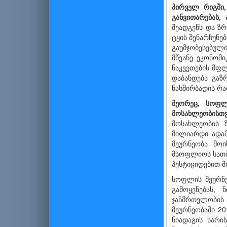
პირველ რიგში,
განვითარებას,
შეადგენს და ზ
ტყის შენარჩუნე
გაუმჯობესებულ
მწვანე ეკონომ
ნაკვეთების მფლ
დაბანდება გაზ
ნახშირბადის რ
მეორეც,
სოფლ
მოსახლეობისთ
მოსახლეობის 
მილიარდი ადამ
მეურნეობა მო
მსოფლიოს სათბუ
პესტიციდებით მ
სოფლის მეურნე
გამოყენებას,
ჯანმრთელობის მ
მეურნეობაში 2
ნიადაგის ხარი