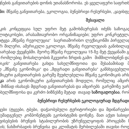
ყნების განვითარების დონის უთანასწორობა. ეს ყველაფერი საფრთ
ბი:
მწვანე განვითარება, ეკოლოგია, ბუნებრივი რესურსები, „ყავისფ
შესავალი
იკის კონცეფცია სულ უფრო მეტ გამოხმაურებას იძენს საზოგა
ოლიტიკოსები, არასამთავრობო ორგანიზაციები; უფრო კონკრეტულ
ტყვა „მწვანე რევოლუცია“ საერთაშორისო ლექსიკონში პირველად 
რ მილერი, ამერიკელი ეკოლოგი, მწვანე რევოლუციას განიხილა
თარებად ქვეყნებში. მეორე მწვანე რევოლუცია 15-ზე მეტ ქვეყანაშ
ი, რომლებიც მოსახლეობის მკვეთრი ზრდის გამო შიმშილობდნენ დ
ომიკის“ განვითარება გახდა სახელმწიფოთა და შესაბამისად
 „მწვანე ეკონომიკა“ და „მდგრადი განვითარება“ განსხვავებულ
მიკური განვითარების გარეშე შეუძლებელია მწვანე ეკონომიკის არს
იკა
არის ეკონომიკური განვითარების მოდელი, რომელიც ამცი
 მიზნად ისახავს მდგრად განვითარებას და ამცირებს გარემოზე უ
ხელმწიფოსა და კერძო ბიზნესზე მეტად თავად
საზოგადოებაა
, რო
ბუნებრივი
რესურსების
ეკოლოგიურად
მდგრად
ვები (ტყეები, ტბები, დაჭაობებული ტერიტორიები და მდინარეები
შემადგენელ კომპონენტებს ეკოსისტემის დონეზე. მათ აქვთ სასიც
ვისებების ბრუნვის სტაბილურობის უზრუნველყოფის პროცესში
ის; ნახშირბადის ბრუნვისა და კლიმატის შერბილებაში თავისი რო