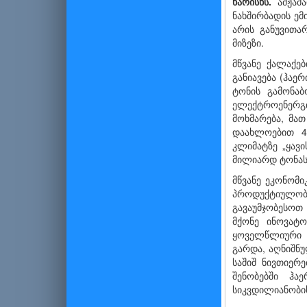
ხარისხს.
ამჟამ
ნახშირბადის ემ
არის განუვითა
მიზეზი.
მწვანე ქალაქებ
განიავება (ჰაე
ტონის გამონა
ელექტროენერგი
მოხმარება, მა
დაახლოებით 40
კლიმატზე „ყავ
მილიარდ ტონა
მწვანე ეკონომ
პროდუქტიულობა,
გავაუმჯობესოთ
მქონე ინოვატ
ყოველწლიური ი
გარდა, აღნიშნუ
საშიშ ნივთიერე
შენობებში ჰ
სიკვდილიანობის