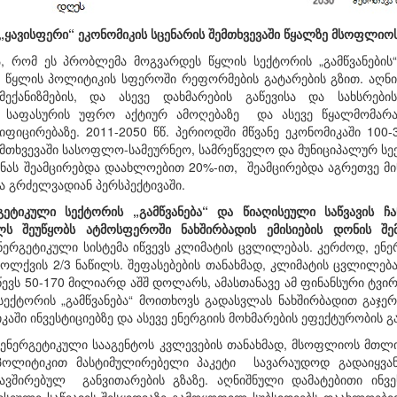
„
ყავისფერი
“
ეკონომიკის
სცენარის
შემთხვევაში
წყალზე
მსოფლიო
ა, რომ ეს პრობლემა მოგვარდეს წყლის სექტორის „გამწვანების“
ა წყლის პოლიტიკის სფეროში რეფორმების გატარების გზით. აღნ
მექანიზმების, და ასევე დახმარების გაწევისა და სახსრები
ს საფასურის უფრო აქტიურ ამოღებაზე და ასევე წყალმომარაგ
დიფიცირებაზე. 2011-2050 წწ. პერიოდში მწვანე ეკონომიკაში 
ემთხვევაში სასოფლო-სამეურნეო, სამრეწველო და მუნიციპალურ ს
ნას შეამცირებდა დაახლოებით 20%-ით, შეამცირებდა აგრეთვე მი
 გრძელვადიან პერსპექტივაში.
გეტიკული სექტორის „გამწვანება“ და წიაღისეული საწვავის ჩ
ს შეუწყობს ატმოსფეროში ნახშირბადის ემისიების დონის შემ
ნერგეტიკული სისტემა იწვევს კლიმატის ცვლილებას. კერძოდ, ენე
ბოლქვის 2/3 ნაწილს. შეფასებების თანახმად, კლიმატის ცვლილებ
ევს 50-170 მილიარდ აშშ დოლარს, ამასთანავე ამ ფინანსური ტვირთ
ექტორის „გამწვანება“ მოითხოვს გადასვლას ნახშირბადით გაჯერ
კაში ინვესტიციებზე და ასევე ენერგიის მოხმარების ეფექტურობის 
ენერგეტიკული სააგენტოს კვლევების თანახმად, მსოფლიოს მთლი
 პოლიტიკით მასტიმულირებელი პაკეტი სავარაუდოდ გადაიყვა
კავშირებულ განვითარების გზაზე. აღნიშნული დამატებითი ინ