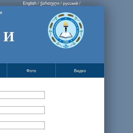
English
/
ქართული
/
русский
/
и
 И
Фото
Видео