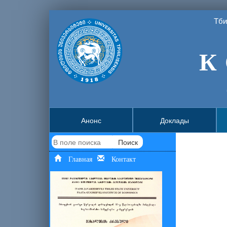
Тби
К 
Анонс
Доклады
Поиск
Главная
Контакт