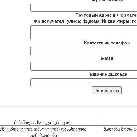
Почтовый адрес в Формате
ФИ получател; улиса; № дома; № квартиры; го
Контактный телефон
e-mail
Название дщклада
მინაწილის სახელი და გვარი
უნივერისიტეტის (ინსტიტუტის) დასახელება
ბათუმის შოთა 
თანამდებობა