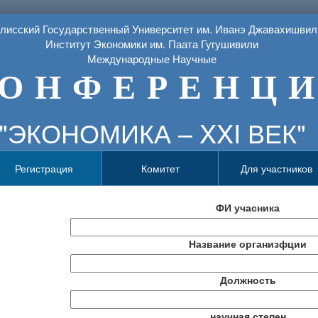
лисский Государственный Университет им. Иванэ Джавахишвил
Институт Экономики им. Паата Гугушивили
Международные Научные
О Н Ф Е Р Е Н Ц И
"ЭКОНОМИКА – XXI ВЕК"
Регистрация
Комитет
Для участников
ФИ учасника
Название организфции
Должность
научная степен