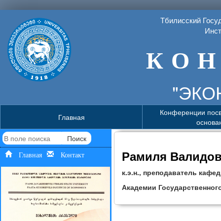
Тбилисский Госу
Инст
К О Н
"ЭКО
Конференции пос
Главная
основа
Поиск
Рамиля Валидов
Главная
Контакт
к.э.н., преподаватель каф
Академии Государственног