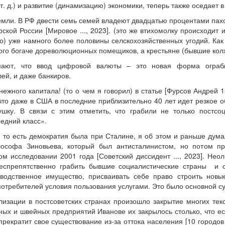
т. д.) и развитие (динамизацию) экономики, теперь также оседает
емли. В РФ двести семь семей владеют двадцатью процентами пахо
ской России [Мировое ..., 2023]. (это же втихомолку происходит 
о) уже намного более половины селскохозяйственных угодий. Как 
го богаче дореволюционных помещиков, а крестьяне (бывшие колхо
ают, что ввод цифровой валюты – это новая форма ограбл
ей, и даже банкиров.
ежного капитала! (то о чем я говорил) в статье [Фурсов Андрей 1
 что даже в США в последние приблизительно 40 лет идет резкое 
ушку. В связи с этим отметить, что грабили не только постсо
едний класс».
 то есть демократия была при Сталине, я об этом и раньше думал
лософа Зиновьева, который был антисталинистом, но потом пр
м исследовании 2001 года [Советский диссидент ..., 2023]. Неол
спрепятственно грабить бывшие социалистические страны и ср
водственное имущество, присваивать себе право строить новы
потребителей условия пользования услугами. Это было основной с
лизации в постсоветских странах произошло закрытие многих те
ных и швейных предприятий Иванове их закрылось столько, что есл
прекратит свое существование из-за оттока населения [10 городов .