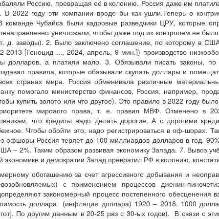
абаляли Россию, превращая её в колонию. Россия даже им платила,
. В 2022 году эти компании вроде бы как ушли.Теперь о контри
В команде Чубайса были кадровые разведчики ЦРУ, которые оп
ленаправленно уничтожали, чтобы даже под их контролем не было
т. д. заводы). 2. Было заключено соглашение, по которому в С
2-2013 [Геноцид ..., 2024, апрель, 9 мин.]) производство низкоо
ы долларов, а платили мало. 3. Обязывали писать законы, по
оздавал правила, которые обязывали скупать доллары и помещат
всех странах мира. Россия обменивала различные материальны
анку помогало министерство финансов, Россия, например, прод
тобы купить золото или что другое). Это правило в 2022 году был
иоритете мироаого права, т. е. правил МВФ. Отменено в 202
овникам, что кредиты надо делать дорогие. А с дорогими кре
ежное. Чтобы обойти это, надо регистрироваться в оф-шорах. Та
рез офшоры Россия теряет до 100 миллиардов долларов в год. 90
ША – 2%. Таким образом развивая экономику Запада. 7. Вывоз уч
й экономике и демократии Запад превратил РФ в колонию, констат
мерному обогашению за счет агрессивного добывания и неоправ
евозобновляемых) с применением процессов дженин-пиночети
определяют закономерный процесс постепенного обесценения вал
оимость доллара (инфляция доллара) 1920 – 2018. 1000 доллар
тот]. По другим данным в 20-25 раз с 30-ых годов). В связи с 