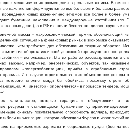
родов) механизмов их размещения в реальные активы. Возможн
ные накопления формируются во все большем и большем размере,
 проведения новых дженин-пиночетизмов все более и более у
ают бумажные накопления в международные отстойники (по Гла
акопленных денег), а в РФ их, почти бесплатно, делают крупными
енежной массы – макроэкономический термин, обозначающий из
деленной ситуации на финансовых рынках в экономике оказываетс
ичество, чем требуется для обслуживания текущих оборотов. Ис
в изъятия из оборота излишней денежной (преимущественно долл
тстойники – использовал я. В этих работах рассматриваются и с
нах важных, например, энергетических, объектов, так назыв
 правилам «гиперглобализации», причём в ограбляемых стран
 правила. И в случае строительства этих объектов все доходы 
без которого вполне могди бы обойтись, поскольку строит о
рганизации. А «инвестор» опрелеляется» в процессе тендера, мош
ВФ.
 тех капиталистов, которые взращивают обезумевших от 
мые ресурсы и становящихся бумажными супермиллиардерами (
 меньше снижать покупательную способность доллара, приходится
к гибели цивилизации, которую обсуждали Фурсов и израильский ко
 шло на приемлемые зарплаты и социальные нужды (бесплатное