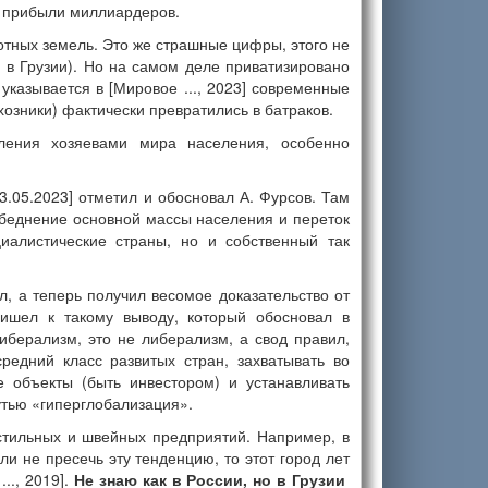
 в прибыли миллиардеров.
тных земель. Это же страшные цифры, этого не
и в Грузии). Но на самом деле приватизировано
указывается в [Мировое ..., 2023] современные
зники) фактически превратились в батраков.
ения хозяевами мира населения, особенно
3.05.2023] отметил и обосновал А. Фурсов. Там
обеднение основной массы населения и переток
циалистические страны, но и собственный так
, а теперь получил весомое доказательство от
ишел к такому выводу, который обосновал в
иберализм, это не либерализм, а свод правил,
едний класс развитых стран, захватывать во
е объекты (быть инвестором) и устанавливать
утью «гиперглобализация».
кстильных и швейных предприятий. Например, в
и не пресечь эту тенденцию, то этот город лет
.., 2019].
Не знаю как в России, но в Грузии