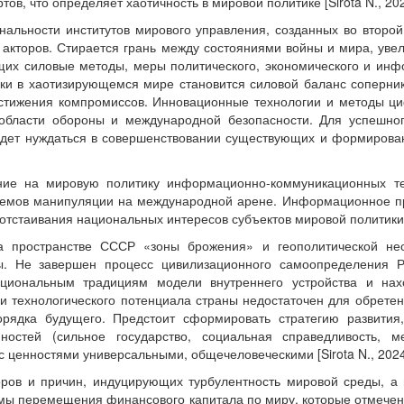
тов, что определяет хаотичность в мировой политике [Sirota N., 20
нальности институтов мирового управления, созданных во второ
акторов. Стирается грань между состояниями войны и мира, уве
щих силовые методы, меры политического, экономического и инф
ки в хаотизирующемся мире становится силовой баланс соперни
остижения компромиссов. Инновационные технологии и методы 
области обороны и международной безопасности. Для успешног
удет нуждаться в совершенствовании существующих и формирова
ние на мировую политику информационно-коммуникационных те
емов манипуляции на международной арене. Информационное пр
отстаивания национальных интересов субъектов мировой политики [S
а пространстве СССР «зоны брожения» и геополитической нео
ы. Не завершен процесс цивилизационного самоопределения Р
циональным традициям модели внутреннего устройства и нах
и технологического потенциала страны недостаточен для обретен
рядка будущего. Предстоит сформировать стратегию развития,
ностей (сильное государство, социальная справедливость, м
 с ценностями универсальными, общечеловеческими [Sirota N., 2024
ров и причин, индуцирующих турбулентность мировой среды, а г
мы перемещения финансового капитала по миру, которые отмечены,