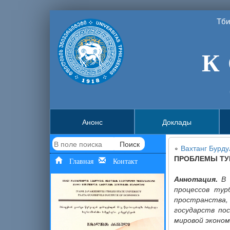
Тби
К 
Анонс
Доклады
Поиск
∘
Вахтанг Бурду
ПРОБЛЕМЫ ТУ
Главная
Контакт
Аннотация.
В 
процессов тур
пространства,
государств по
мировой эконом