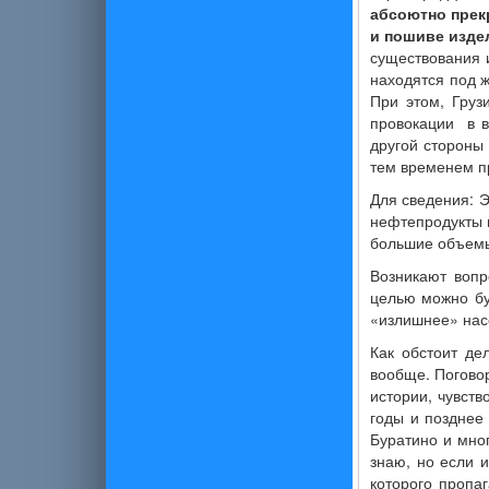
абсоютно прек
и пошиве изде
существования и
находятся под 
При этом, Груз
провокации в 
другой стороны
тем временем п
Для сведения: 
нефтепродукты 
большие объемы 
Возникают вопр
целью можно бу
«излишнее» нас
Как обстоит де
вообще. Поговор
истории, чувств
годы и позднее
Буратино и мног
знаю, но если 
которого пропа