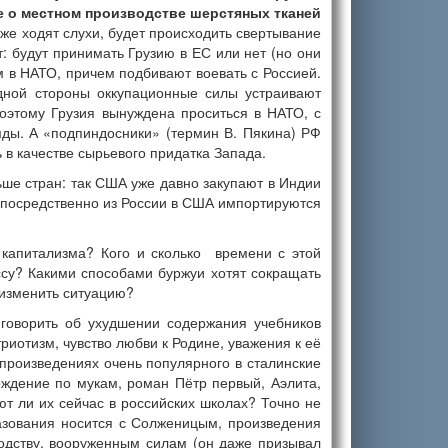
е о местном производстве шерстяных тканей
уже ходят слухи, будет происходить свертывание
: будут принимать Грузию в ЕС или нет (но они
 в НАТО, причем подбивают воевать с Россией.
одной стороны оккупационные силы устраивают
оэтому Грузия вынуждена проситься в НАТО, с
яды. А «подпиндосники» (термин В. Пякина) РФ
в качестве сырьевого придатка Запада.
ше стран: так США уже давно закупают в Индии
епосредственно из России в США импортируются
 капитализма? Кого и сколько времени с этой
су? Какими способами буржуи хотят сокращать
 изменить ситуацию?
 говорить об ухудшении содержания учебников
риотизм, чувство любви к Родине, уважения к её
в произведениях очень популярного в сталинские
ождение по мукам, роман Пётр первый, Аэлита,
ют ли их сейчас в российских школах? Точно не
разования носится с Солженицым, произведения
водству, вооруженным силам (он даже призывал