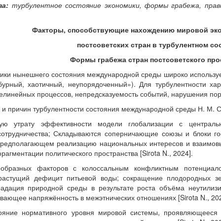
ва:
турбулентное состояние экономики, формы грабежа, прави
Факторы, способствующие нахождению мировой эко
постсоветских стран в турбулентном со
Формы грабежа стран постсоветского про
ики нынешнего состояния международной среды широко используется
урный, хаотичный, неупорядоченный»). Для турбулентности ха
линейных процессов, непредсказуемость событий, нарушения порядк
и причин турбулентности состояния международной среды Н. М. Си
ую утрату эффективности модели глобализации с централь
сотрудничества; Складываются соперничающие союзы и блоки го
предполагающем реализацию национальных интересов и взаимовы
рагментации политического пространства [Sirota N., 2024].
ообразных факторов с колоссальным конфликтным потенциало
растущий дефицит питьевой воды; сокращение плодородных зе
радация природной среды в результате роста объёма неутилиз
вающее напряжённость в межэтнических отношениях [Sirota N., 202
тояние нормативного уровня мировой системы, проявляющееся