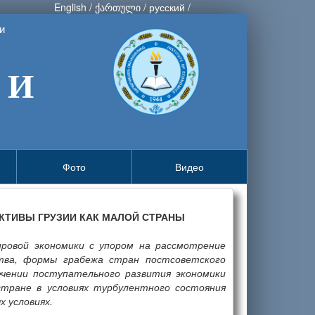
English
/
ქართული
/
русский
/
и
 И
Фото
Видео
КТИВЫ ГРУЗИИ КАК МАЛОЙ СТРАНЫ
ровой экономики с упором на рассмотрение
тва, формы грабежа стран постсоветского
ечении поступательного развития экономики
стране в условиях турбулентного состояния
х условиях.