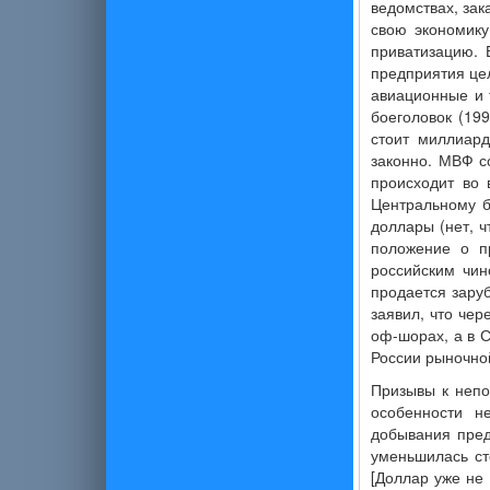
ведомствах, зак
свою экономику
приватизацию. 
предприятия це
авиационные и 
боеголовок (199
стоит миллиард
законно. МВФ с
происходит во 
Центральному б
доллары (нет, ч
положение о пр
российским чин
продается заруб
заявил, что че
оф-шорах, а в С
России рыночно
Призывы к непо
особенности н
добывания пред
уменьшилась ст
[Доллар уже не 