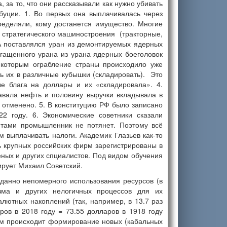
 за то, что они рассказывали как нужно убивать
буции. 1. Во первых она выплачивалась через
ределяли, кому достанется имущество. Многие
 стратегического машиностроения (тракторные,
ША поставлялся уран из демонтируемых ядерных
богащенного урана из урана ядерных боеголовок
 которым ограбление страны происходило уже
ь их в различные кубышки (складировать). Это
е блага на доллары и их «складировала». 4.
авала нефть и половину выручки вкладывала в
о отменено. 5. В конституцию РФ было записано
2 году. 6. Экономические советники сказали
дитами промышленник не потянет. Поэтому всё
м выплачивать налоги. Академик Глазьев как-то
% крупных российcких фирм зарегистрированы в
ёных и других спциалистов. Под видом обучения
ирует Михаил Советский.
данно непомерного использования ресурсов (в
зма и других нелогичных процессов для их
ютных накоплений (так, например, в 13.7 раз
ов в 2018 году = 73.55 долларов в 1918 году
этим происходит формирование новых (кабальных