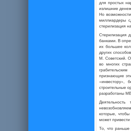
для простых на
излишние денеж
Но возможности
миллиардеры сд
стерилизация н
Стерилизация д
банками. В опре
их большее кол
других способо
М. Советский. О
во многих стра
грабительским
признающие эти
«инвестору», 
строительные о
разработаны М
Деятельность
невозобновляе
которые, чтобы
может привести 
То, что раньше