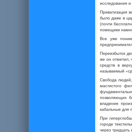
исследования и 
Приватизация з
было даже в цар
(почти бесплатн
помещики намно
Все уже поним
предпринимател
Переизбыток ден
же он отметил,
средств в верх
называемый «ср
Свобода людей,
мастистого фи
фундаментально
позволяющих бе
владение произ
кабальные для 
При гиперглоба
городе текстиль
через тридцать 