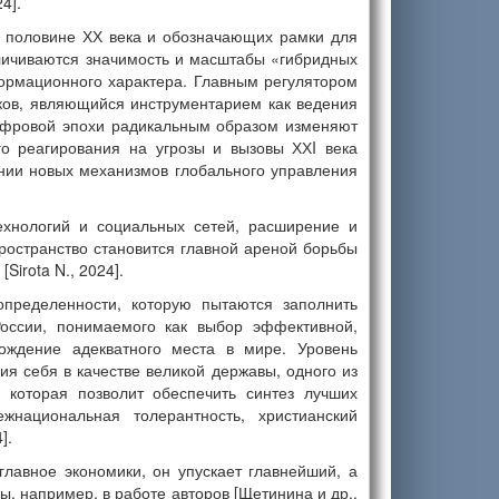
24].
й половине ХХ века и обозначающих рамки для
личиваются значимость и масштабы «гибридных
ормационного характера. Главным регулятором
ков, являющийся инструментарием как ведения
цифровой эпохи радикальным образом изменяют
о реагирования на угрозы и вызовы ХХI века
нии новых механизмов глобального управления
хнологий и социальных сетей, расширение и
остранство становится главной ареной борьбы
irota N., 2024].
пределенности, которую пытаются заполнить
оссии, понимаемого как выбор эффективной,
ождение адекватного места в мире. Уровень
ия себя в качестве великой державы, одного из
 которая позволит обеспечить синтез лучших
ежнациональная толерантность, христианский
].
лавное экономики, он упускает главнейший, а
 например, в работе авторов [Щетинина и др.,