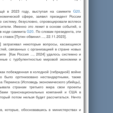
ещё в 2023 году, выступая на саммите
G20
.
номической сфере, заявил президент России
ю систему, безусловно, спровоцировали всплеск
сители. Именно это лежит в основе событий, о
я в ходе саммита
G20
. По словам президента, эти
тавок [Путин обвинил ..., 22.11.2023].
] затрагивал некоторые вопросы, касающиеся
тей, связанных с организацией в стране новых
пе [Как Россия ..., 2024] удалось системно и
анные с турбулентностью мировой экономики и
 как побежденная в холодной (гибридной) войне
о было оргпнизовано нестандартными, также
а Перкинса (Исповедь экономического убийцы),
рывала странам третьего мира свои проекты
рабами транснациональных компаний и США в
оторый потом нельзя будет рассчитаться. Нечто
в, которые, обосновавшись в министерствах и