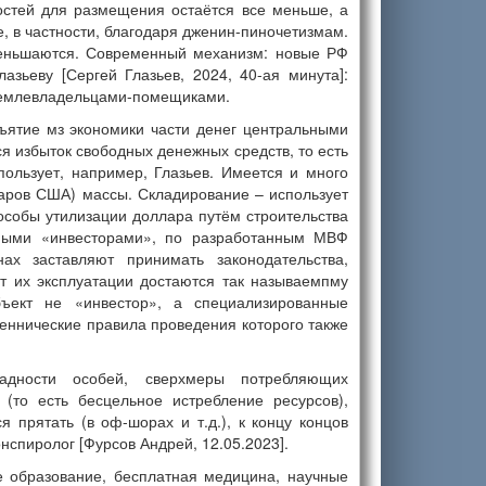
остей для размещения остаётся все меньше, а
 в частности, благодаря дженин-пиночетизмам.
меньшаются. Современный механизм: новые РФ
зьеву [Сергей Глазьев, 2024, 40-ая минута]:
 землевладельцами-помещиками.
ъятие мз экономики части денег центральными
я избыток свободных денежных средств, то есть
пользует, например, Глазьев. Имеется и много
аров США) массы. Складирование – использует
пособы утилизации доллара путём строительства
аемыми «инвесторами», по разработанным МВФ
ах заставляют принимать законодательства,
от их эксплуатации достаются так называемпму
бъект не «инвестор», а специализированные
еннические правила проведения которого также
жадности особей, сверхмеры потребляющих
то есть бесцельное истребление ресурсов),
 прятать (в оф-шорах и т.д.), к концу концов
нспиролог [Фурсов Андрей, 12.05.2023].
 образование, бесплатная медицина, научные