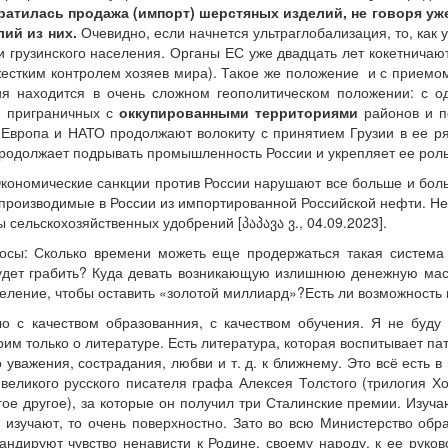
ратилась продажа (импорт) шерстяных изделий, не говоря уж
лий из них.
Очевидно, если начнется ультраглобализация, то, как 
 грузинского населения. Органы ЕС уже двадцать лет кокетничают
жестким контролем хозяев мира). Такое же положение и с приемом
ия находится в очень сложном геополитическом положении: с 
в приграничных с
оккупированными территориями
районов и п
 Европа и НАТО продолжают волокиту с принятием Грузии в ее р
родолжает подрывать промышленность России и укрепляет ее роль 
Экономические санкции против России нарушают все больше и боль
производимые в России из импортированной Российской нефти. Н
сельскохозяйственных удобрений [პაპავა ვ., 04.09.2023].
осы: Сколько времени можеть еще продержаться такая система
дет грабить? Куда девать возникающую излишнюю денежную мас
еление, чтобы оставить «золотой миллиард»?Есть ли возможность
ло с качеством образованния, с качеством обучения. Я не буду
им только о литературе. Есть литература, которая воспитывает пат
о уважения, сострадания, любви и т. д. к ближнему. Это всё есть 
 великого русского писателя графа Алексея Толстого (трилогия Х
ое другое), за которые он получил три Сталинские премии. Изуча
и изучают, то очень поверхностно. Зато во всю Министерство об
гандируют чувство ненависти к Родине, своему народу, к ее руко