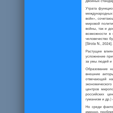
двойных стандар
Утрата функцио
международных 
войн», сочетаю
мировой полити
войны, так и д
возможности в 
человечество б
[Sirota N., 2024].
Растущее влия
усложнение при
за умы людей и 
Образование н
внешние актор
отвечающей на
экономического 
центров миропо
российских цен
гуманизм и др.)
Но среди факто
именно, пробле