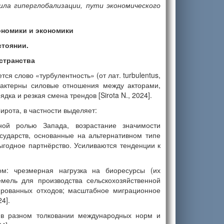
ла гиперглобализации, пути экономического
номики и экономики
стоянии.
странства
 слово «турбулентность» (от лат. turbulentus,
рактерны силовые отношения между акторами,
а и резкая смена трендов [Sirota N., 2024].
рота, в частности выделяет:
ной ролью Запада, возрастание значимости
сударств, основанные на альтернативном типе
годное партнёрство. Усиливаются тенденции к
м: чрезмерная нагрузка на биоресурсы (их
мель для производства сельскохозяйственной
ированных отходов; масштабное миграционное
4].
 в разном толковании международных норм и