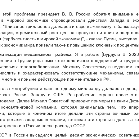
ь этой проблемы президент В. В. России обратил внимание 
ь в мировой экономике спровоцировали действия Запада в эко
 "Вливание триллионов долларов и евро в экономику, в банковску
ляции, стремительный рост цен на продукты питания и энергоно
л (турбулентность в мировой экономике)", - сказал Путин, выступа
х экономик мира привели также к повышению ключевых процентных с
матизация механизмов грабежа.
Я в работе [Бурдули В, 2023
жения в Грузии ряда высокотехнологичных предприятий и труднос
условиях гиперглобализации. Михаилу Советскому в недавнем кли
числить и охарактеризовать соответствующие механизмы, связ
а многие и поныне действующие применительно к РФ.
то за контрибуцию и дань по одному миллиарду долларов в день,
чивает Россия Западу и США. Разграбление страны после этог
тодами. Далее Михаил Советский приводит примеры из книги Джон
 консалтинговой компании, которая занималась тем, что впа
ции, которые в конечном итоге делали эти страны вечными 
это делали западные компании, втягивая эти страны в долг, за к
устроено и в России после распада СССР.
СР в России высадился целый десант экономических советнико