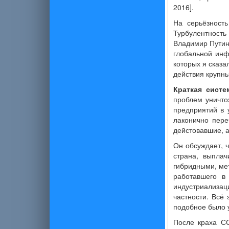
2016].
На серьёзност
Турбулентност
Владимир Путин.
глобальной инф
которых я сказа
действия крупны
Краткая систе
проблем уничто
предприятий в 
лаконично пере
дейстовавшие, 
Он обсуждает, ч
страна, выпла
гибридными, ме
работавшего в
индустриализа
частности. Всё 
подобное было 
После краха СС