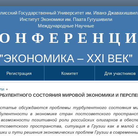
лисский Государственный Университет им. Иванэ Джавахишвил
Институт Экономики им. Паата Гугушивили
Международные Научные
О Н Ф Е Р Е Н Ц И
"ЭКОНОМИКА – XXI ВЕК"
Регистрация
Комитет
Для участников
ли
∘
РБУЛЕНТНОГО СОСТОЯНИЯ МИРОВОЙ ЭКОНОМИКИ И ПЕРСПЕ
статье обсуждаются проблемы турбулентного состояния ми
булентности в экономике стран постсоветского пространс
 возможности позитивной роли российских олигархов в обесп
стсоветского пространства, ситуация в Грузии как в малой 
ики и пути решения экономических проблем Грузии в современны