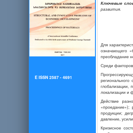
Ключевые сло
развития.
Для характерист
означающего «б
преобладание не
Среди факторов 
Прогрессирующ
E ISSN 2587 - 4691
регионального 
глобализации, 
локализации и ф
Действие разн
«проедание»); 
продукции; дег
давление, усили
Кризисное сос