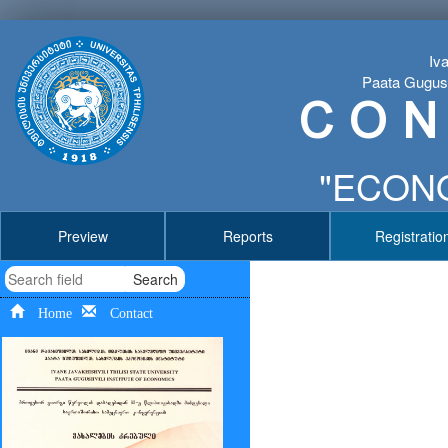
Iva
Paata Gugushv
C O N
"ECONO
Preview
Reports
Registratio
Search
Home
Contact