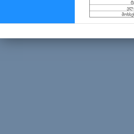
ტ
ელ.
მოხსე