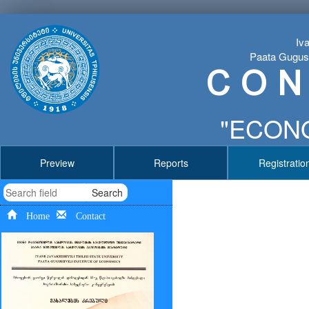
Iva
Paata Gugushv
C O N
"ECONO
Preview
Reports
Registratio
Search
Home
Contact