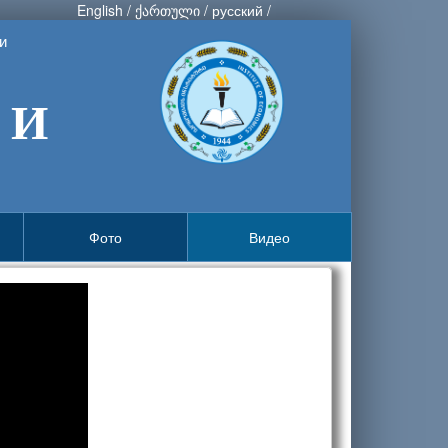
English
/
ქართული
/
русский
/
и
 И
Фото
Видео