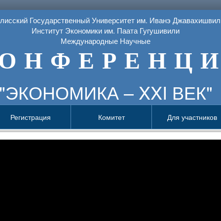
лисский Государственный Университет им. Иванэ Джавахишвил
Институт Экономики им. Паата Гугушивили
Международные Научные
О Н Ф Е Р Е Н Ц И
"ЭКОНОМИКА – XXI ВЕК"
Регистрация
Комитет
Для участников