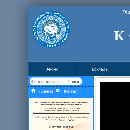
Тби
К 
Анонс
Доклады
Поиск
Главная
Контакт