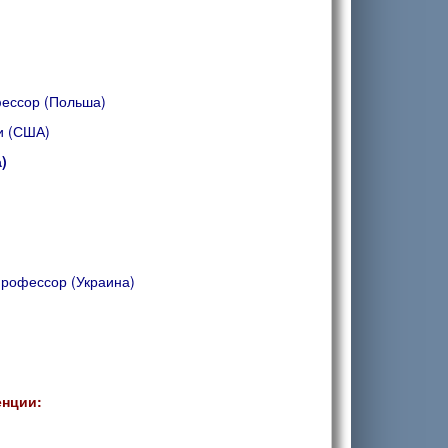
фессор (Польша)
и (США)
)
профессор (Украина)
енции: