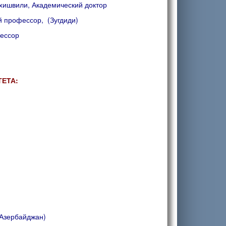
ахишвили, Академический доктор
 профессор, (Зугдиди)
ессор
ЕТА:
(Азербайджан)