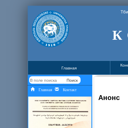
Тби
К 
Кон
Главная
Поиск
Главная
Контакт
Анонс