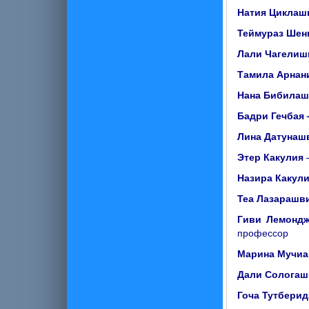
Натия Циклаш
Теймураз Шен
Лали Чагелиш
Тамила Арнан
Нана Бибила
Бадри Гечбая
Лина Датунаш
Этер Какулия
–
Назира Какул
Теа Лазарашв
Гиви Лемонд
профессор
Марина Мучи
Дали Солога
Гоча Тутберид