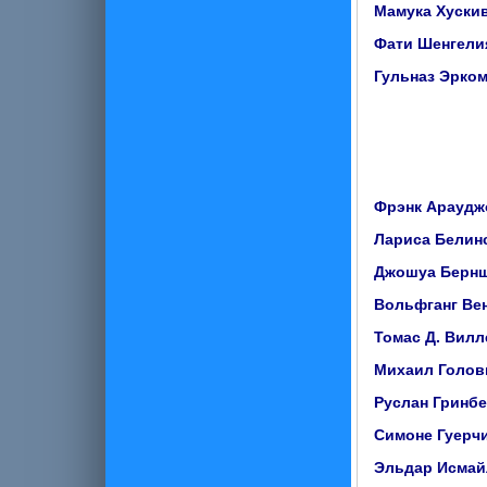
Мамука Хуски
Фати Шенгели
Гульназ Эрко
Фрэнк Араудж
Лариса Белин
Джошуа Берн
Вольфганг Ве
Томас Д. Вилл
Михаил Голов
Руслан Гринбе
Симоне Гуерч
Эльдар Исмай