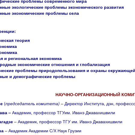
фические проблемы современного мира
нные экологические проблемы экономического развития
нные экономические проблемы села
ренции:
ческая теория
ономика
ономика
я и региональная экономика
родные экономические отношения и глобализация
ческие проблемы природопользования и охраны окружающе
ные и демографические проблемы
НАУЧНО-ОРГАНИЗАЦИОННЫЙ КОМИ
зе
(
председатель комитета)
– Директор Института, дэн, професс
ава –
Академик, профессор ТГУим. Иванэ Джавахишвили
агадзе
– Академик, профессор ТГУ им. Иванэ Джавахишвили
ва
– Академик Академии С/Х Наук Грузии