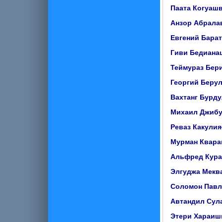
Паата Когуаш
Анзор Абрала
Евгений Бара
Гиви Бедиана
Теймураз Бер
Георгий Беру
Вахтанг Бурд
Михаил Джибу
Реваз Какулия
Мурман Квара
Альфред Кур
Элгуджа Мек
Соломон Пав
Автандил Сул
Этери Хараи