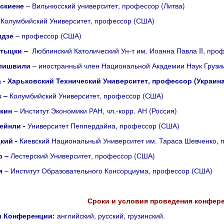
ускиене
– Вильнюсский университет, профессор (Литва)
–
Колумбийский Университет, профессор (США)
идзе
– профессор (США)
ртыцки –
Люблинский Католический Ун-т им. Иоанна Павла II, про
тлишвили
– иностранный член Национальной Академии Наук Грузи
а
- Харьковский Технический Университет, профессор (Украина
с –
Колумбийский Университет, профессор (США)
кин
– Институт Экономики РАН, чл.-корр. АН (Россия)
ейнли -
Университет Пеппердайна, профессор (США)
кий -
Киевский Национальный Университет им. Тараса Шевченко, 
р –
Лестерский Университет, профессор (США)
ия
– Институт Образовательного Консорциума, профессор (США)
Сроки и условия проведения конфер
и Конференции:
английский, русский, грузинский.