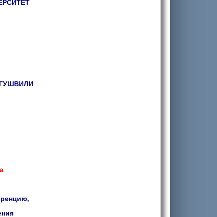
ЕРСИТЕТ
УГУШВИЛИ
а
еренцию,
ения