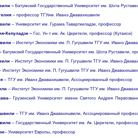
вили –
Батумский Государственный Университет им. Шота Руставе
гелия
– профессор ТГУим. Иванэ Джавахишвили
вили
– Университет им. Гурама Таварткиладзе, профессор
ия-Кепуладзе –
Гос. Ун-т им. Ак. Церетели, профессор (Кутаиси)
швили
– Институт Экономики им. П. Гугушвили ТГУ им. Иванэ Джав
 –
Батумский Государственный Университет им. Шота Руставели, п
вили
– Институт Экономики им. П. Гугушвили ТГУ им. Иванэ Джава
 Институт Экономики им. П. Гугушвили ТГУ им. Иванэ Джавахишви
ия
– ТГУ им. Иванэ Джавахишвили, Ассоциированный профессор
или
– Институт Экономики им. П. Гугушвили ТГУ им. Иванэ Джавах
жава
– Грузинский Университет имени Святого Андрея Первозван
ашвили
– ТГУ им. Иванэ Джавахишвили, Ассоциированный профес
швили
– Государственный Университет им. Ак. Церетели, профессор
зе
– Университет Европы, профессор