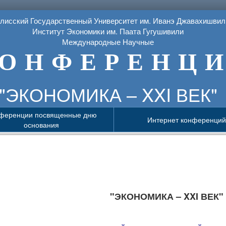
лисский Государственный Университет им. Иванэ Джавахишвил
Институт Экономики им. Паата Гугушивили
Международные Научные
О Н Ф Е Р Е Н Ц И
"ЭКОНОМИКА – XXI ВЕК"
ференции посвященные дню
Интернет конференций
основания
"ЭКОНОМИКА – XXI ВЕК"