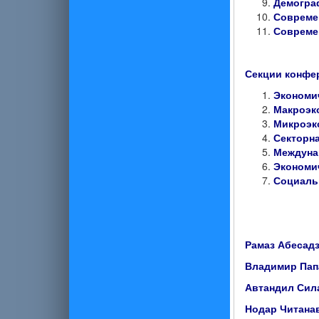
Демогра
Совреме
Совреме
Секции конфе
Экономи
Макроэк
Микроэк
Секторна
Междуна
Экономи
Социаль
Рамаз Абесад
Владимир Пап
Автандил Сил
Нодар Читана