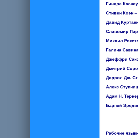
Гиндра Касна
Стивен Коэн 
Давид Куртан
Славомир Па
Михаил Роке
Галина Савин
Джеффри Сак
Дмитрий Соро
Даррол Дж. Ст
Алекс Ступниц
Адам Н. Терне
Барней Эред
Рабочие язык