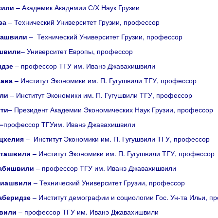
вили
–
Академик Академии С/Х Наук Грузии
ва
– Технический Университет Грузии, профессор
ташвили
– Технический Университет Грузии, профессор
швили
– Университет Европы, профессор
идзе
– профессор ТГУ им. Иванэ Джавахишвили
лава
– Институт Экономики им. П. Гугушвили ТГУ, профессор
ули
– Институт Экономики им. П. Гугушвили ТГУ, профессор
ти
–
Президент Академии Экономических Наук Грузии, профессор
–
профессор ТГУим. Иванэ Джавахишвили
цхелия
– Институт Экономики им. П. Гугушвили ТГУ, профессор
аташвили
– Институт Экономики им. П. Гугушвили ТГУ, профессор
вабишвили
– профессор ТГУ им. Иванэ Джавахишвили
лиашвили
– Технический Университет Грузии, профессор
аберидзе
– Институт демографии и социологии Гос. Ун-та Ильи, п
швили
– профессор ТГУ им. Иванэ Джавахишвили