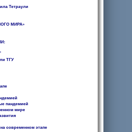
чила Тетраули
ОГО МИРА»
И:
,
ли ТГУ
апе
андемией
ые пандемией
менном мире
азвития
на современном этапе