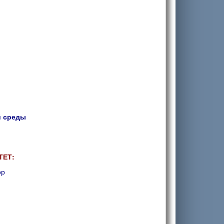
й среды
ТЕТ:
ор