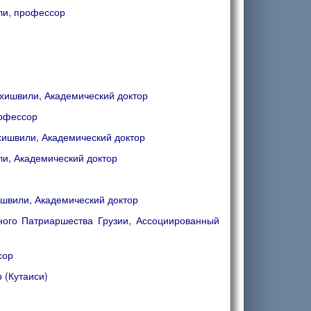
ли, профессор
ахишвили, Академический доктор
рофессор
хишвили, Академический доктор
ли, Академический доктор
ишвили, Академический доктор
ного Патриаршества Грузии, Ассоциированный
сор
 (Кутаиси)