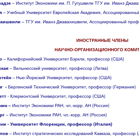
вадзе
– Институт Экономики им. П. Гугушвили ТГУ им. Иванэ Джав
я
– Учебный Университет Европейская Академия, Ассоциированный
маишвили
– ТГУ им. Иванэ Джавахишвили, Ассоциированный проф
ИНОСТРАННЫЕ ЧЛЕНЫ
НАУЧНО-ОРГАНИЗАЦИОННОГО КОМИТ
о
– Калифорнийский Университет Бэркли, профессор (США)
ская
– Вильнюсский университет, профессор (Литва)
штейн
– Нью-Йоркский Университет, профессор (США)
нг -
Берлинский Технический Университет, профессор (Германия)
етт
- Клермонтский Университет, профессор (США)
нин –
Институт Экономики РАН, чл.-корр. АН (Россия)
рг
– Институт Экономики РАН, чл.-корр. АН (Россия)
ини
-
Университет Флоренции, профессор (Италия)
лов
– Институт стратегических исследований Кавказа, профессор 