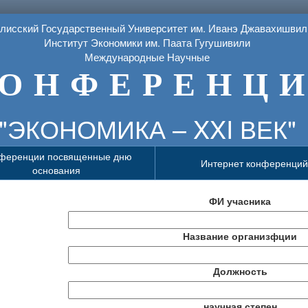
лисский Государственный Университет им. Иванэ Джавахишвил
Институт Экономики им. Паата Гугушивили
Международные Научные
О Н Ф Е Р Е Н Ц И
"ЭКОНОМИКА – XXI ВЕК"
ференции посвященные дню
Интернет конференций
основания
ФИ учасника
Название организфции
Должность
научная степен