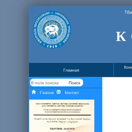
Тби
К 
Кон
Главная
Поиск
Главная
Контакт