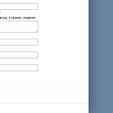
:
род; страна; индекс