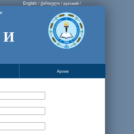
English
/
ქართული
/
русский
/
и
 И
Архив