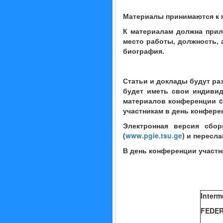
Ма
т
ериалы принимаются к 
К материалам должна прил
место работы, должность, 
биография.
Статьи и доклады
будут
раз
будет иметь свои индиви
материалов конференции
c
участникам в день конфере
Электронная версия сбо
(
www.pgie.tsu.ge
) и пересл
В день конференции участ
Interm
FEDER