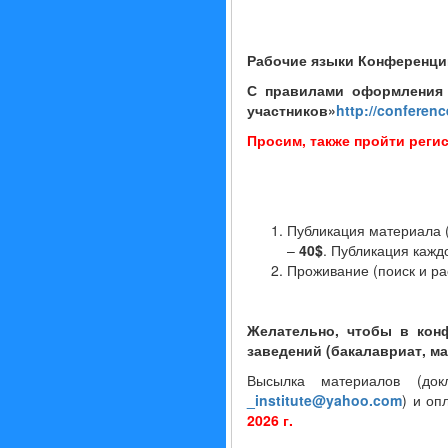
Рабочие языки Конференци
С правилами оформления 
участников»
http://confere
Просим, также пройти реги
Публикация материала 
–
40$
. Публикация каж
Проживание (поиск и рас
Желательно, чтобы в кон
заведений (бакалавриат, ма
Высылка материалов (док
_
institute
@
yahoo
.
com
) и оп
20
26
г.