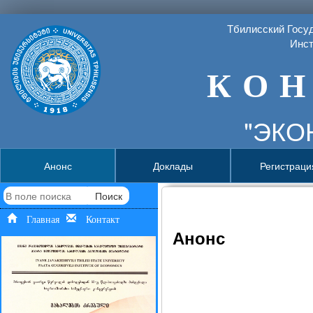
Тбилисский Госу
Инст
К О Н
"ЭКО
Анонс
Доклады
Регистраци
Поиск
Главная
Контакт
Анонс