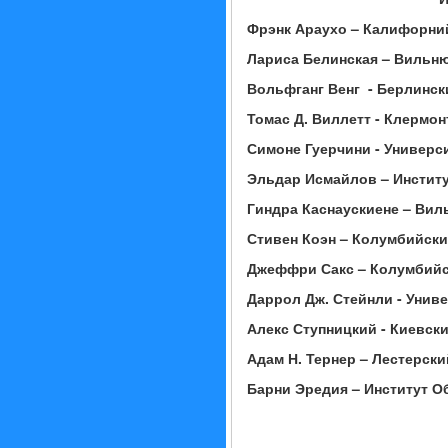
Фрэнк Араухо – Калифорни
Лариса Белинская – Вильню
Вольфганг Венг - Берлинск
Томас Д. Виллетт - Клермо
Симоне Гуерчини
- Универс
Эльдар Исмайлов –
Институ
Гиндра Каснаускиене
– Вил
Стивен Коэн – Колумбийски
Джеффри Сакс – Колумбийс
Даррол Дж. Стейнли - Унив
Алекс Ступницкий - Киевски
Адам Н. Тернер – Лестерск
Барни
Эредия – Институт О