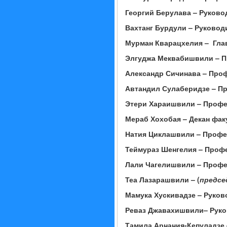
Георгий Берулава – Руково
Вахтанг Бурдули – Руковод
Мурман Кварацхелия – Гла
Элгуджа Меквабишвили – 
Александр Сичинава
–
Проф
Автандил Сулаберидзе – Пр
Этери Хараишвили
–
Профе
Мераб Хохобая – Декан фак
Натия Циклашвили –
Профе
Теймураз Шенгелия
–
Профе
Лали Чагелишвили – Профе
Теа Лазарашвили – (
предсе
Мамука Хускивадзе – Руково
Реваз Джавахишвили– Руков
Тамила Арнания-Кепуладзе 