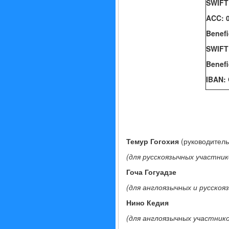
SWIFT
ACC: 
Benef
SWIFT
Benefi
IBAN:
Темур Гогохия
(руководитель
(для русскоязычных участни
Гоча Гогуадзе
(для англоязычных и русскоя
Нино Кедия
(для англоязычных участник