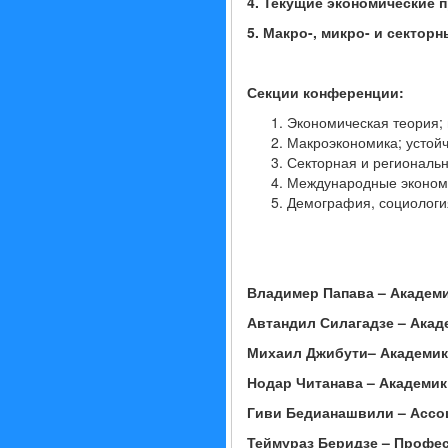
4. Текущие экономические п
5. Макро-, микро- и секто
Секции конференции:
Экономическая теория;
Макроэкономика; устойч
Секторная и региональн
Международные экономи
Демография, социология
Владим
е
р Папава – Академ
Автандил Силагадзе – Акад
Михаил Джибути
–
Академик
Нодар Читанава – Академик
Гиви Бедианашвили
– Асс
Теймураз Беридзе – Профе