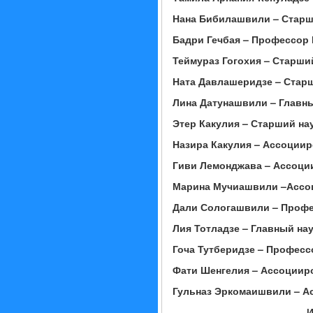
Нана Бибилашвили – Старши
Бадри Гечбая –
Профессор
Теймураз Гогохия – Старши
Ната Давлашеридзе – Старш
Лина Датунашвили – Главны
Этер Какулия – Старший на
Назира Какулия – Ассоциир
Гиви Лемонджава
– Ассоци
Марина Мучиашвили –
Ассо
Дали Сологашвили – Профес
Лия Тотладзе
–
Главный нау
Гоча Тутберидзе
– Професс
Фати Шенгелия
– Ассоциир
Гульназ Эркомаишвили –
А